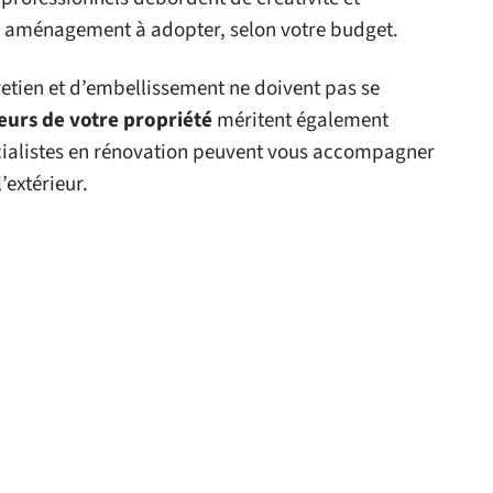
ur aménagement à adopter, selon votre budget.
retien et d’embellissement ne doivent pas se
ieurs de votre propriété
méritent également
cialistes en rénovation peuvent vous accompagner
’extérieur.
 le site
DÉCORATION
DÉCORATION
ment valoriser
Des radiateurs
objets décoratifs
électriques au service
?
de votre confort
27 avril 2026
11 mars 2026