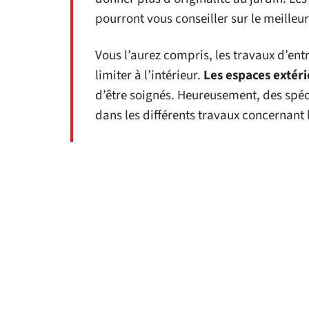
pourront vous conseiller sur le meille
Vous l’aurez compris, les travaux d’ent
limiter à l’intérieur.
Les espaces extér
d’être soignés. Heureusement, des spé
dans les différents travaux concernant l
D'autres articles sur
DÉCORATION
Décorer le hall
Com
d’entrée de votre
vos 
maison
11 mars 2026