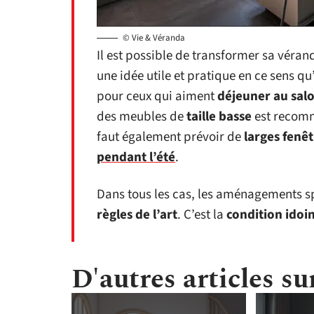
© Vie & Véranda
Il est possible de transformer sa véra
une idée utile et pratique en ce sens qu’i
pour ceux qui aiment
déjeuner au sal
des meubles de
taille basse
est recom
faut également prévoir de
larges fenêt
pendant l’été
.
Dans tous les cas, les aménagements spé
règles de l’art
. C’est la
condition idoi
D'autres articles sur