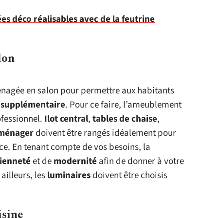
es déco réalisables avec de la feutrine
lon
nagée en salon pour permettre aux habitants
e supplémentaire
. Pour ce faire, l’ameublement
ofessionnel.
Ilot central
,
tables de chaise
,
oménager
doivent être rangés idéalement pour
ce. En tenant compte de vos besoins, la
ienneté
et de
modernité
afin de donner à votre
 ailleurs, les
luminaires
doivent être choisis
isine