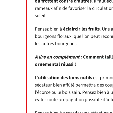
ou frottent contre d’autres
. Il faut
écl
rameaux afin de favoriser la circulatio
soleil.
Pensez bien à
éclaircir les fruits
. Une 
bourgeons floraux, que l’on peut reconn
les autres bourgeons.
A lire en complément :
Comment taill
ornemental réussi !
L’
utilisation des bons outils
est primor
sécateur bien affûté permettra des co
l’écorce ou le bois sain. Pensez bien à
éviter toute propagation possible d’inf