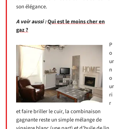
son élégance.
A voir aussi :
Qui est le moins cher en
gaz ?
P
o
ur
n
o
ur
ri
r
et faire briller le cuir, la combinaison
gagnante reste un simple mélange de
vinaigre blanc (une part) et d’huile de lin