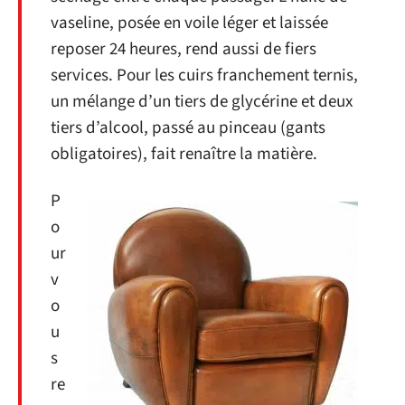
vaseline, posée en voile léger et laissée
reposer 24 heures, rend aussi de fiers
services. Pour les cuirs franchement ternis,
un mélange d’un tiers de glycérine et deux
tiers d’alcool, passé au pinceau (gants
obligatoires), fait renaître la matière.
P
o
ur
v
o
u
s
re