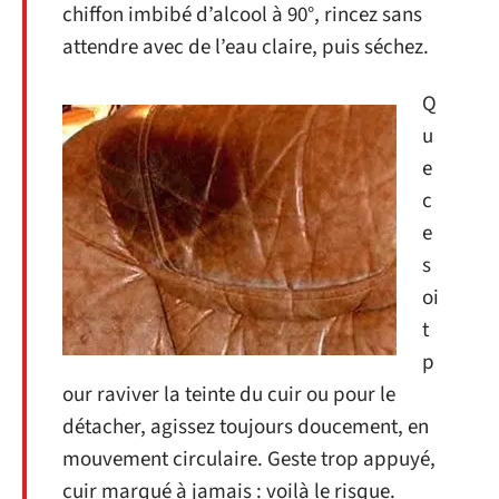
chiffon imbibé d’alcool à 90°, rincez sans
attendre avec de l’eau claire, puis séchez.
Q
u
e
c
e
s
oi
t
p
our raviver la teinte du cuir ou pour le
détacher, agissez toujours doucement, en
mouvement circulaire. Geste trop appuyé,
cuir marqué à jamais : voilà le risque.