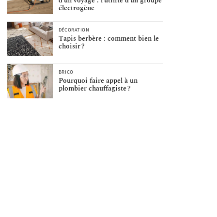
d’un voyage : l’utilité d’un groupe
électrogène
DÉCORATION
Tapis berbère : comment bien le
choisir ?
BRICO
Pourquoi faire appel à un
plombier chauffagiste ?