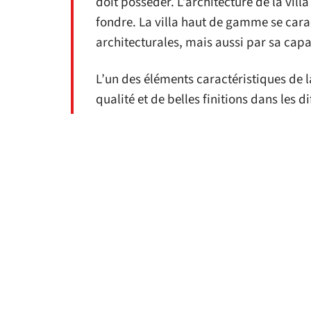
doit posséder. L’architecture de la vill
fondre. La villa haut de gamme se carac
architecturales, mais aussi par sa capa
L’un des éléments caractéristiques de la
qualité et de belles finitions dans les 
exemple un matériau très utilisé dans
l
un matériau noble et élégant et il offr
D'autres articles sur
DÉCORATION
Décorer le hall
Com
d’entrée de votre
vos 
maison
11 mars 2026