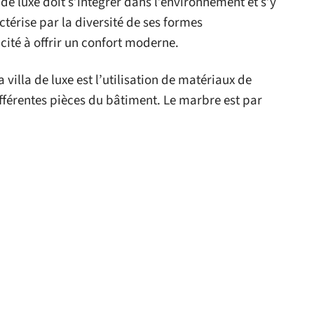
a de luxe doit s’intégrer dans l’environnement et s’y
térise par la diversité de ses formes
cité à offrir un confort moderne.
 villa de luxe est l’utilisation de matériaux de
différentes pièces du bâtiment. Le marbre est par
a conception de la villa haut de gamme
, car il est
e une grande variété de formes architecturales.
 le site
DÉCORATION
DÉCORATION
ment valoriser
Des radiateurs
objets décoratifs
électriques au service
?
de votre confort
27 avril 2026
11 mars 2026