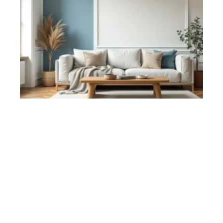
DÉCORATION
Comment le choix blanc froid ou chaud
transforme votre déco ?
Contact
Mentions Légales
Sitemap
© 2025 | ma-deco-maison.com